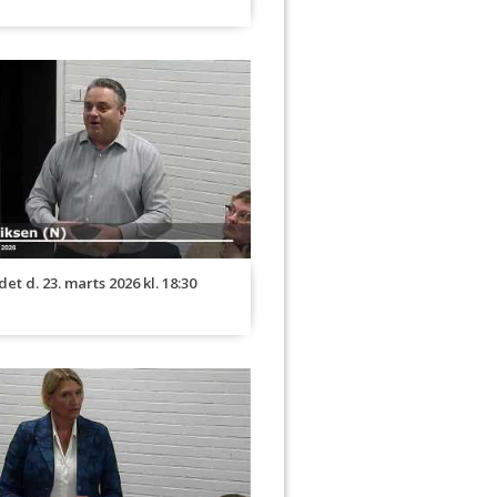
elig vedtagelse af lokalplan 2024-
ommuneplantillæg nr. 26 for
iger ved Røgeriet i Havnebyen, Sj.
erskriftside
dkendelse af dagsorden
dret udpegning i fagudvalg
slutning om selskabsform for fælles
- og serviceorganisation for 16
et d. 23. marts 2026 kl. 18:30
r i KKR Sjælland
dkendelse af nye lokationer i
 og Sygeplejen
 Lukket: Anmodning fra Odsherred
A/S
erskriftside