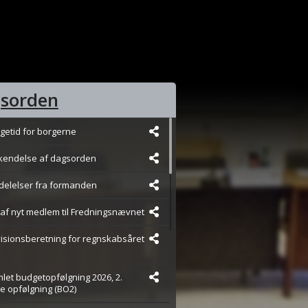
sorden
rgetid for borgerne
kendelse af dagsorden
delelser fra formanden
g af nyt medlem til Fredningsnævnet
visionsberetning for regnskabsåret
mlet budgetopfølgning 2026, 2.
e opfølgning (BO2)