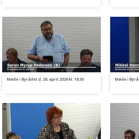
110. End
05 og k
feriebol
Odde
111. Und
112. Go
113. Æn
114. Be
it-drift
Møde i Byrådet d. 28. april 2026 kl. 18:30
Møde i Byråd
kommune
115. Go
Hjemme-
116.
Varme 
117. Und