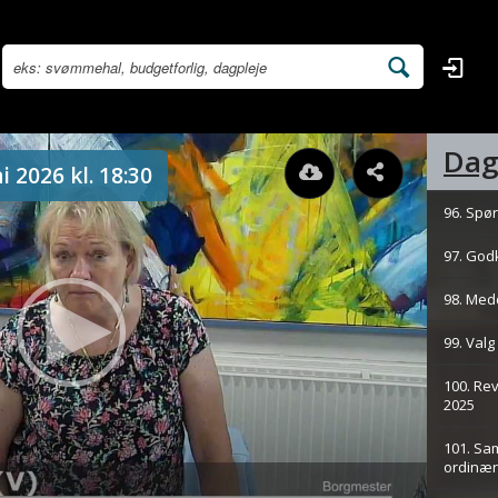
Dag
i 2026 kl. 18:30
96. Spø
97. God
98. Med
99. Val
100. Re
2025
101. Sa
ordinær