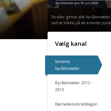
0
seconds
Se eller gense alle byrådsmøder 
of
4
ved at klikke på de enkelte pun
hours,
48
minutes,
55
seconds
Volume
Vælg kanal
90%
Seneste
byrådsmøder
Byrådsmøder 2012 -
2013
Børnedemokratidagen